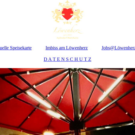
uelle Speisekarte
Imbiss am Löwenherz
Jobs@Löwenher
D A T E N S C H U T Z