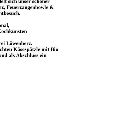
lt sich unser schöner
anz, Feuerzangenbowle &
ntbesuch.
onal,
Kochkünsten
rei Löwenherz.
chten Käsespätzle mit Bio
nd als Abschluss ein