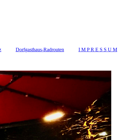
z
Dorfgasthaus-Radrouten
I M P R E S S U M