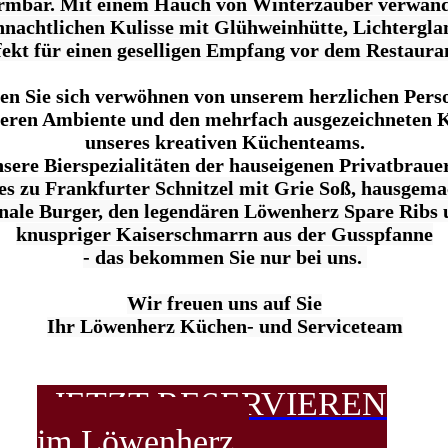
irmbar.
Mit einem Hauch von Winterzauber verwande
hnachtlichen Kulisse
mit Glühweinhütte, Lichtergl
fekt für einen geselligen Empfang vor dem Restaura
en Sie sich verwöhnen von unserem herzlichen Pers
eren Ambiente und den mehrfach ausgezeichneten 
unseres kreativen Küchenteams.
nsere Bierspezialitäten der hauseigenen Privatbraue
les zu Frankfurter Schnitzel mit Grie Soß, hausgema
nale Burger, den legendären Löwenherz Spare Ribs u
knuspriger Kaiserschmarrn aus der Gusspfanne
- das bekommen Sie nur bei uns.
Wir freuen uns auf Sie
Ihr Löwenherz Küchen- und Serviceteam
JETZT RESERVIEREN
im Löwenherz