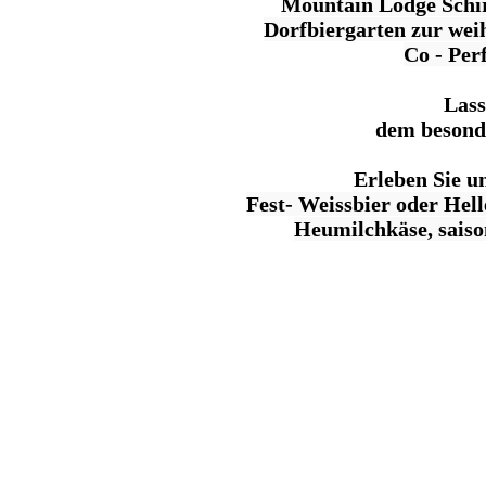
Mountain Lodge Sch
Dorfbiergarten zur
wei
Co
- Per
Lass
dem besond
Erleben Sie u
Fest- Weissbier oder Hel
Heumilchkäse, saiso