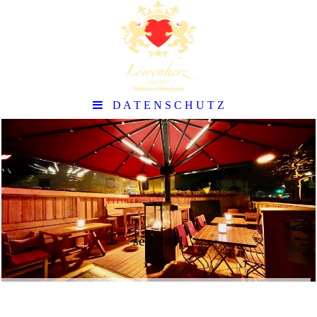
D A T E N S C H U T Z
seit 2011