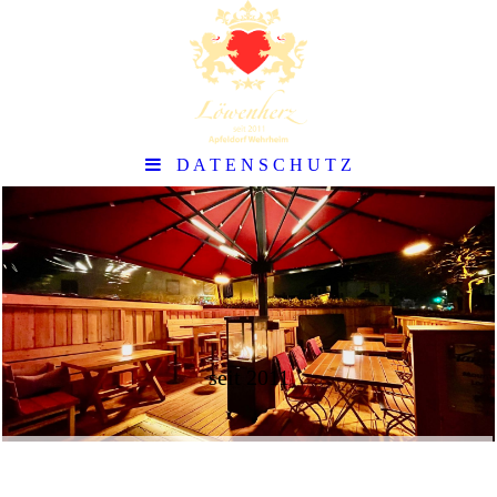
D A T E N S C H U T Z
seit 2011